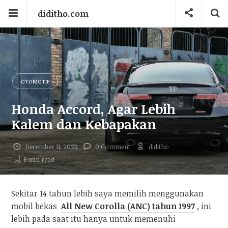
diditho.com
OTOMOTIF
Honda Accord, Agar Lebih
Kalem dan Kebapakan
December 11, 2023
0 Comment
diditho
8 min
read
Sekitar 14 tahun lebih saya memilih menggunakan
mobil bekas
All New Corolla (ANC) tahun 1997
, ini
lebih pada saat itu hanya untuk memenuhi