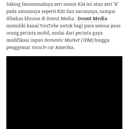
Saking fenomenalnya seri mesin K24 ini atau seri ‘K’
pada umumnya seperti K20 dan variannya, sampai
dibahas khusus di Donut Media.
Donut Media
memiliki kanal YouTube untuk bagi para semua jenis
orang pecinta mobil, mulai dari pecinta gaya
modifikasi
Japan Domestic Market (JDM)
hingga
penggemar
muscle car
Amerika.