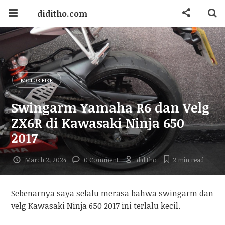
diditho.com
MOTOR BIKE
Swingarm Yamaha R6 dan Velg
ZX6R di Kawasaki Ninja 650
2017
March 2, 2024
0 Comment
diditho
2 min
read
Sebenarnya saya selalu merasa bahwa swingarm dan
velg Kawasaki Ninja 650 2017 ini terlalu kecil.