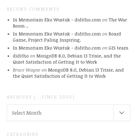
RECENT COMMENTS
In Memoriam Eko Wustuk - diditho.com
on
The War
Room ..
In Memoriam Eko Wustuk - diditho.com
on
Board
Game, Project Paling Inspiring.
In Memoriam Eko Wustuk - diditho.com
on
GIS team
diditho
on
MongoDB 8.0, Debian 13 Trixie, and the
Quiet Satisfaction of Getting It to Work
Bruce Wayne
on
MongoDB 8.0, Debian 13 Trixie, and
the Quiet Satisfaction of Getting It to Work
ARCHIVES ( ..SINCE 2005)
ARCHIVES
Select Month
(
..SINCE
2005)
CATEGORIES