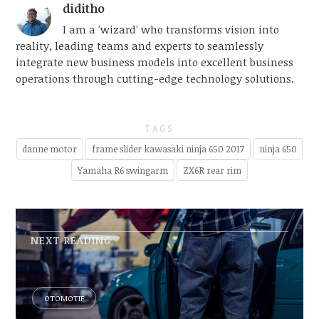
diditho
I am a 'wizard' who transforms vision into
reality, leading teams and experts to seamlessly
integrate new business models into excellent business
operations through cutting-edge technology solutions.
TAGS
danne motor
frame slider kawasaki ninja 650 2017
ninja 650
Yamaha R6 swingarm
ZX6R rear rim
NEXT READING
OTOMOTIF