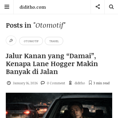
diditho.com
Posts in
"Otomotif"
OTOMOTIF
TRAVEL
Jalur Kanan yang “Damai”,
Kenapa Lane Hogger Makin
Banyak di Jalan
January 16, 2026
0 Comment
diditho
3 min
read