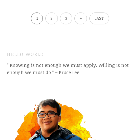
1
2
3
»
LAST
HELLO WORLD
” Knowing is not enough we must apply. Willing is not
enough we must do ” – Bruce Lee