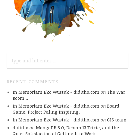
SEARCH
FOR:
RECENT COMMENTS
In Memoriam Eko Wustuk - diditho.com
on
The War
Room ..
In Memoriam Eko Wustuk - diditho.com
on
Board
Game, Project Paling Inspiring.
In Memoriam Eko Wustuk - diditho.com
on
GIS team
diditho
on
MongoDB 8.0, Debian 13 Trixie, and the
Quiet Satisfaction of Getting It to Work