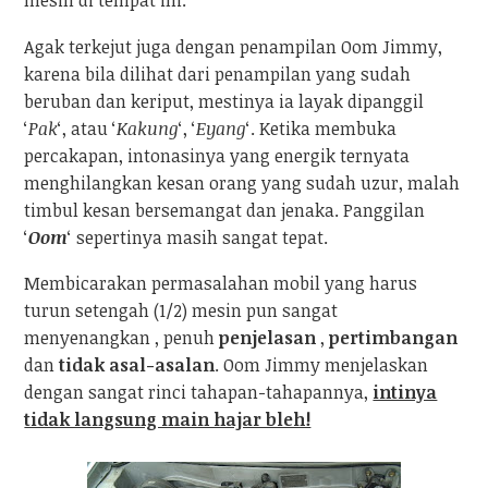
mesin di tempat ini.
Agak terkejut juga dengan penampilan Oom Jimmy,
karena bila dilihat dari penampilan yang sudah
beruban dan keriput, mestinya ia layak dipanggil
‘
Pak
‘, atau ‘
Kakung
‘, ‘
Eyang
‘. Ketika membuka
percakapan, intonasinya yang energik ternyata
menghilangkan kesan orang yang sudah uzur, malah
timbul kesan bersemangat dan jenaka. Panggilan
‘
Oom
‘ sepertinya masih sangat tepat.
Membicarakan permasalahan mobil yang harus
turun setengah (1/2) mesin pun sangat
menyenangkan , penuh
penjelasan
,
pertimbangan
dan
tidak asal-asalan
. Oom Jimmy menjelaskan
dengan sangat rinci tahapan-tahapannya,
intinya
tidak langsung main hajar bleh!