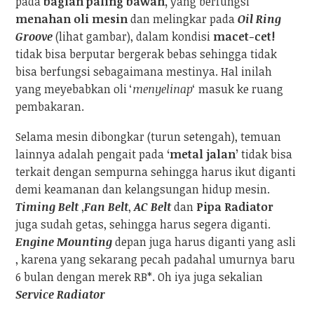
pada
bagian paling bawah,
yang berfungsi
menahan oli mesin
dan melingkar pada
Oil Ring
Groove
(lihat gambar), dalam kondisi
macet-cet!
tidak bisa berputar bergerak bebas sehingga tidak
bisa berfungsi sebagaimana mestinya. Hal inilah
yang meyebabkan oli ‘
menyelinap
‘ masuk ke ruang
pembakaran.
Selama mesin dibongkar (turun setengah), temuan
lainnya adalah pengait pada
‘metal jalan’
tidak bisa
terkait dengan sempurna sehingga harus ikut diganti
demi keamanan dan kelangsungan hidup mesin.
Timing Belt
,
Fan Belt
,
AC Belt
dan
Pipa Radiator
juga sudah getas, sehingga harus segera diganti.
Engine Mounting
depan juga harus diganti yang asli
, karena yang sekarang pecah padahal umurnya baru
6 bulan dengan merek RB*. Oh iya juga sekalian
Service Radiator