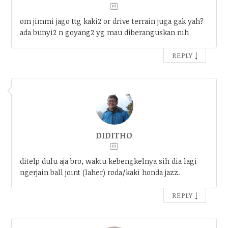
om jimmi jago ttg kaki2 or drive terrain juga gak yah?
ada bunyi2 n goyang2 yg mau diberanguskan nih
↓
REPLY
DIDITHO
ditelp dulu aja bro, waktu kebengkelnya sih dia lagi
ngerjain ball joint (laher) roda/kaki honda jazz.
↓
REPLY