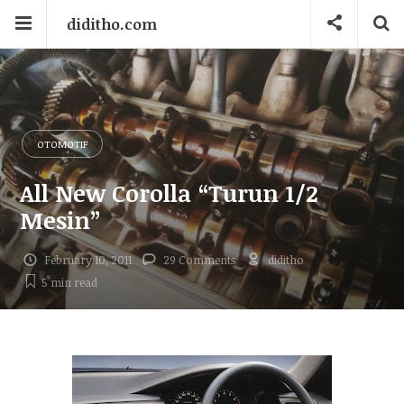
diditho.com
OTOMOTIF
All New Corolla “Turun 1/2
Mesin”
February 10, 2011
29 Comments
diditho
5 min
read