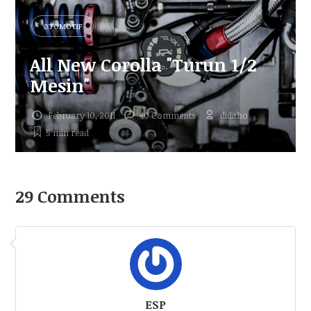
OTOMOTIF
All New Corolla "Turun 1/2
Mesin"
February 10, 2011
40 Comments
diditho
5 min
read
29 Comments
ESP