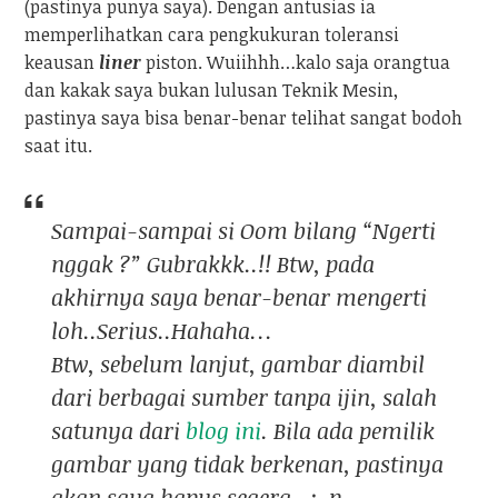
(pastinya punya saya). Dengan antusias ia
memperlihatkan cara pengkukuran toleransi
keausan
liner
piston. Wuiihhh…kalo saja orangtua
dan kakak saya bukan lulusan Teknik Mesin,
pastinya saya bisa benar-benar telihat sangat bodoh
saat itu.
Sampai-sampai si Oom bilang “Ngerti
nggak ?” Gubrakkk..!! Btw, pada
akhirnya saya benar-benar mengerti
loh..Serius..Hahaha…
Btw, sebelum lanjut, gambar diambil
dari berbagai sumber tanpa ijin, salah
satunya dari
blog ini
. Bila ada pemilik
gambar yang tidak berkenan, pastinya
akan saya hapus segera.. :-p