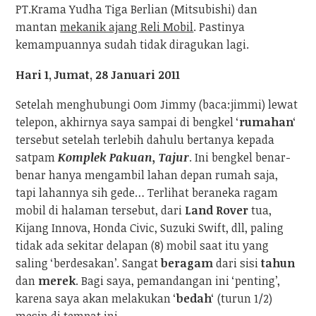
PT.Krama Yudha Tiga Berlian (Mitsubishi) dan
mantan
mekanik ajang Reli Mobil
. Pastinya
kemampuannya sudah tidak diragukan lagi.
Hari 1, Jumat, 28 Januari 2011
Setelah menghubungi Oom Jimmy (baca:jimmi) lewat
telepon, akhirnya saya sampai di bengkel ‘
rumahan
‘
tersebut setelah terlebih dahulu bertanya kepada
satpam
Komplek Pakuan, Tajur
. Ini bengkel benar-
benar hanya mengambil lahan depan rumah saja,
tapi lahannya sih gede… Terlihat beraneka ragam
mobil di halaman tersebut, dari
Land Rover
tua,
Kijang Innova, Honda Civic, Suzuki Swift, dll, paling
tidak ada sekitar delapan (8) mobil saat itu yang
saling ‘berdesakan’. Sangat
beragam
dari sisi
tahun
dan
merek
. Bagi saya, pemandangan ini ‘penting’,
karena saya akan melakukan ‘
bedah
‘ (turun 1/2)