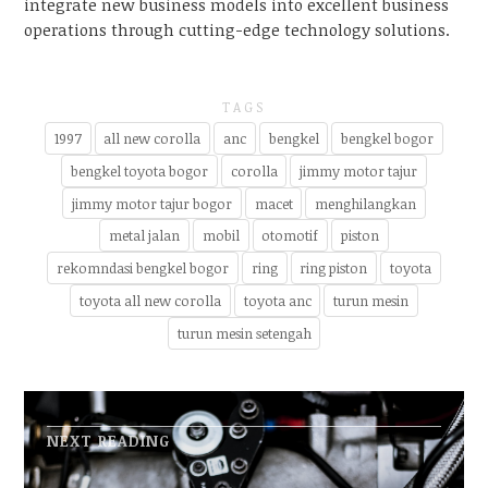
integrate new business models into excellent business
operations through cutting-edge technology solutions.
TAGS
1997
all new corolla
anc
bengkel
bengkel bogor
bengkel toyota bogor
corolla
jimmy motor tajur
jimmy motor tajur bogor
macet
menghilangkan
metal jalan
mobil
otomotif
piston
rekomndasi bengkel bogor
ring
ring piston
toyota
toyota all new corolla
toyota anc
turun mesin
turun mesin setengah
NEXT READING