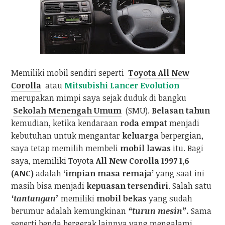
Memiliki mobil sendiri seperti
Toyota All New
Corolla
atau
Mitsubishi Lancer Evolution
merupakan mimpi saya sejak duduk di bangku
Sekolah Menengah Umum
(SMU).
Belasan tahun
kemudian, ketika kendaraan
roda empat
menjadi
kebutuhan untuk mengantar
keluarga
berpergian,
saya tetap memilih membeli
mobil lawas
itu. Bagi
saya, memiliki Toyota
All New Corolla 1997 1,6
(ANC)
adalah
‘impian masa remaja’
yang saat ini
masih bisa menjadi
kepuasan tersendiri
. Salah satu
‘tantangan’
memiliki
mobil bekas
yang sudah
berumur adalah kemungkinan
“turun mesin”.
Sama
seperti benda bergerak lainnya yang mengalami