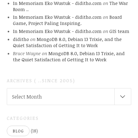
In Memoriam Eko Wustuk - diditho.com
on
The War
Room ..
In Memoriam Eko Wustuk - diditho.com
on
Board
Game, Project Paling Inspiring.
In Memoriam Eko Wustuk - diditho.com
on
GIS team
diditho
on
MongoDB 8.0, Debian 13 Trixie, and the
Quiet Satisfaction of Getting It to Work
Bruce Wayne
on
MongoDB 8.0, Debian 13 Trixie, and
the Quiet Satisfaction of Getting It to Work
ARCHIVES ( ..SINCE 2005)
ARCHIVES
Select Month
(
..SINCE
2005)
CATEGORIES
(18)
BLOG