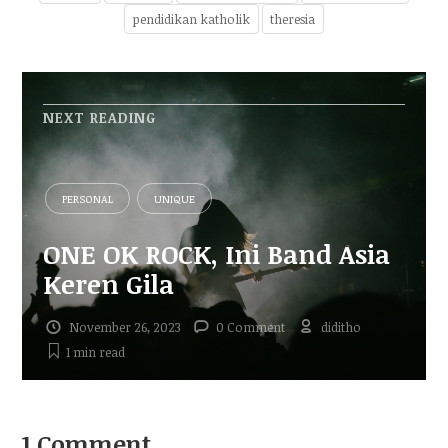
pendidikan katholik
theresia
NEXT READING
PERSONAL
UNIQUE
ONE OK ROCK, Ini Band Asia
Keren Gila
November 26, 2023
0 Comment
diditho
1 min
read
1 Comment