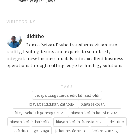
tahun yang lalu, saya...
WRITTEN BY
diditho
I am a 'wizard' who transforms vision into
reality, leading teams and experts to seamlessly
integrate new business models into excellent business
operations through cutting-edge technology solutions.
TAGS
berapa uang masuk sekolah katholik
biaya pendidikan katholik
biaya sekolah
biaya sekolah gonzaga 2023
biaya sekolah kanisius 2023
biaya sekolah katholik
biaya sekolah theresia 2023
de britto
debritto
gonzaga
johannes de britto
kolese gonzaga