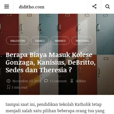
diditho.com
ENLIGHTEN
FAMILY
FRIENDS
PERSONAL
Berapa Biaya Masuk Kolese
Gonzaga, Kanisius, DeBritto,
Sedes dan Theresia ?
November 27, 2023
1 Comment
diditho
3 min
read
Sampai saat ini, pendidikan Sekolah Katholik tetap
menjadi salah satu pilihan beberapa orang tua yang