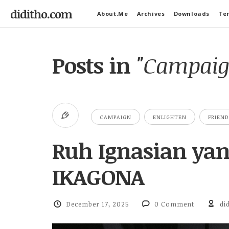
diditho.com
About.Me
Archives
Downloads
Ter
Posts in
"Campaig
CAMPAIGN
ENLIGHTEN
FRIEND
Ruh Ignasian yan
IKAGONA
December 17, 2025
0 Comment
di