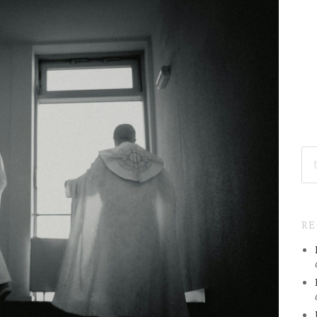
SE
FO
R