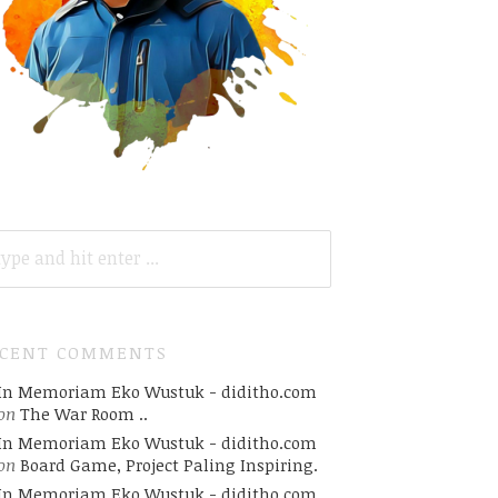
ARCH
R:
ECENT COMMENTS
In Memoriam Eko Wustuk - diditho.com
on
The War Room ..
In Memoriam Eko Wustuk - diditho.com
on
Board Game, Project Paling Inspiring.
In Memoriam Eko Wustuk - diditho.com