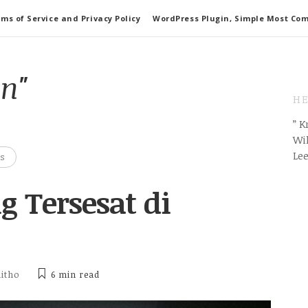
ms of Service and Privacy Policy
WordPress Plugin, Simple Most Co
n"
HE
” 
Wil
Le
S
g Tersesat di
ditho
6 min
read