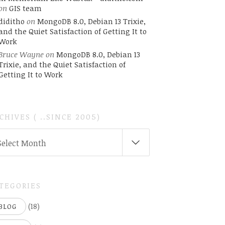
on
GIS team
diditho
on
MongoDB 8.0, Debian 13 Trixie,
and the Quiet Satisfaction of Getting It to
Work
Bruce Wayne
on
MongoDB 8.0, Debian 13
Trixie, and the Quiet Satisfaction of
Getting It to Work
CHIVES ( ..SINCE 2005)
CHIVES
Select Month
INCE
05)
TEGORIES
(18)
BLOG