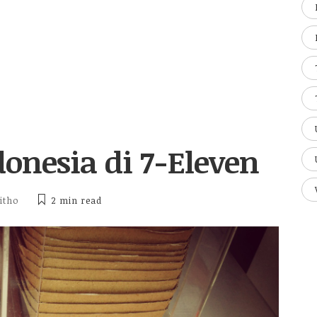
onesia di 7-Eleven
itho
2 min
read