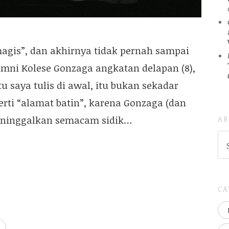
magis”, dan akhirnya tidak pernah sampai
umni Kolese Gonzaga angkatan delapan (8),
tu saya tulis di awal, itu bukan sekadar
rti “alamat batin”, karena Gonzaga (dan
AR
 meninggalkan semacam sidik…
AR
(
..S
20
CA