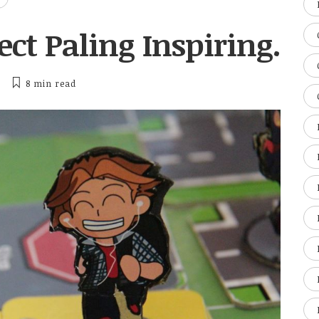
ct Paling Inspiring.
8 min
read