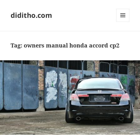
diditho.com
MENU
AND
WIDGETS
Tag:
owners manual honda accord cp2