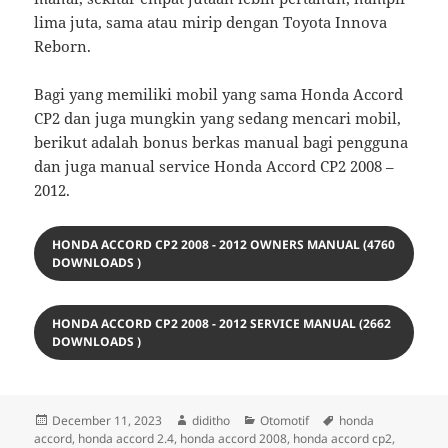
lima juta, sama atau mirip dengan Toyota Innova
Reborn.
Bagi yang memiliki mobil yang sama Honda Accord
CP2 dan juga mungkin yang sedang mencari mobil,
berikut adalah bonus berkas manual bagi pengguna
dan juga manual service Honda Accord CP2 2008 –
2012.
HONDA ACCORD CP2 2008 - 2012 OWNERS MANUAL (4760
DOWNLOADS )
HONDA ACCORD CP2 2008 - 2012 SERVICE MANUAL (2662
DOWNLOADS )
Posted
Author
Categories
Tags
December 11, 2023
diditho
Otomotif
honda
on
accord
,
honda accord 2.4
,
honda accord 2008
,
honda accord cp2
,