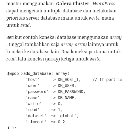
master menggunakan
Galera Cluster
,
WordPress
dapat mengenali multiple database dan melakukan
prioritas server database mana untuk
write
, mana
untuk
read
.
Berikut contoh koneksi database menggunakan
array
, tinggal tambahkan saja
array-array
lainnya untuk
koneksi ke database lain. Dua koneksi pertama untuk
read
, lalu koneksi (array) ketiga untuk
write
.
$wpdb->add_database( array(

	'host'     => DB_HOST_1,     // If port is other than 3306, use host:port.

	'user'     => DB_USER,

	'password' => DB_PASSWORD,

	'name'     => DB_NAME,

	'write'    => 0,

	'read'     => 1,

	'dataset'  => 'global',

	'timeout'  => 0.2,

) );
