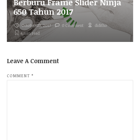
Berburu Frame Slider Ninja
650 Tahun 2017
October 23, 2017
0 Comment
diditho
4 min
read
Leave A Comment
COMMENT
*