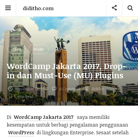
diditho.com
TECH
WORK
WordCamp Jakarta 2017, Drop-
in dan Must-Use (MU) Plugins
November 12, 2017
0 Comment
diditho
5 min
read
Di
WordCamp Jakarta 2017
saya memiliki
kesempatan untuk berbagi pengalaman penggunaan
WordPress
di lingkungan Enterprise. Sesaat setelah