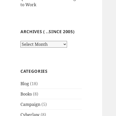
to Work
ARCHIVES ( ..SINCE 2005)
Archives
(
..since
2005)
CATEGORIES
Blog
(18)
Books
(8)
Campaign
(5)
Cyberlaw
(8)