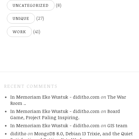
(8)
UNCATEGORIZED
(27)
UNIQUE
(41)
WORK
RECENT COMMENTS
In Memoriam Eko Wustuk - diditho.com
on
The War
Room ..
In Memoriam Eko Wustuk - diditho.com
on
Board
Game, Project Paling Inspiring.
In Memoriam Eko Wustuk - diditho.com
on
GIS team
diditho
on
MongoDB 8.0, Debian 13 Trixie, and the Quiet