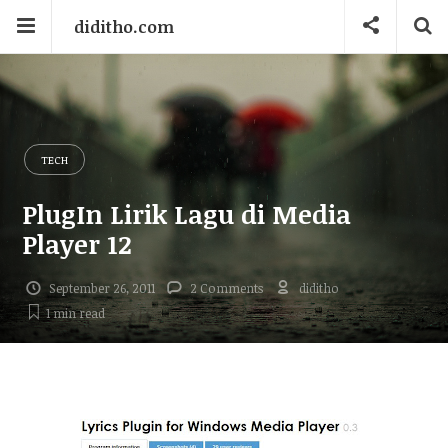
diditho.com
TECH
PlugIn Lirik Lagu di Media
Player 12
September 26, 2011
2 Comments
diditho
1 min
read