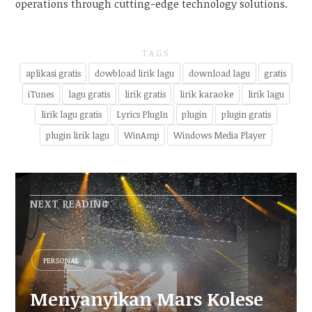
operations through cutting-edge technology solutions.
TAGS
aplikasi gratis
dowbload lirik lagu
download lagu
gratis
iTunes
lagu gratis
lirik gratis
lirik karaoke
lirik lagu
lirik lagu gratis
Lyrics PlugIn
plugin
plugin gratis
plugin lirik lagu
WinAmp
Windows Media Player
NEXT READING
PERSONAL
Menyanyikan Mars Kolese