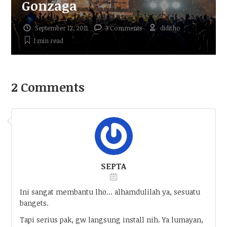
Gonzaga
September 12, 2011
3 Comments
diditho
1 min
read
2 Comments
SEPTA
Ini sangat membantu lho… alhamdulilah ya, sesuatu
bangets.
Tapi serius pak, gw langsung install nih. Ya lumayan,