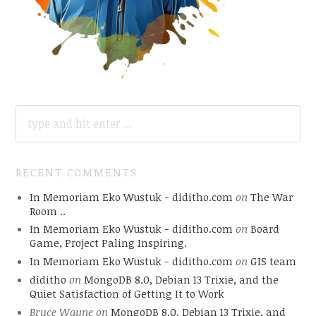
SEARCH
FOR:
RECENT COMMENTS
In Memoriam Eko Wustuk - diditho.com
on
The War
Room ..
In Memoriam Eko Wustuk - diditho.com
on
Board
Game, Project Paling Inspiring.
In Memoriam Eko Wustuk - diditho.com
on
GIS team
diditho
on
MongoDB 8.0, Debian 13 Trixie, and the
Quiet Satisfaction of Getting It to Work
Bruce Wayne
on
MongoDB 8.0, Debian 13 Trixie, and