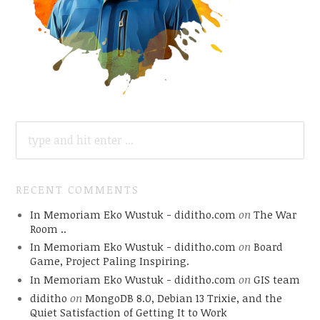
SEARCH
FOR:
RECENT COMMENTS
In Memoriam Eko Wustuk - diditho.com
on
The War
Room ..
In Memoriam Eko Wustuk - diditho.com
on
Board
Game, Project Paling Inspiring.
In Memoriam Eko Wustuk - diditho.com
on
GIS team
diditho
on
MongoDB 8.0, Debian 13 Trixie, and the
Quiet Satisfaction of Getting It to Work