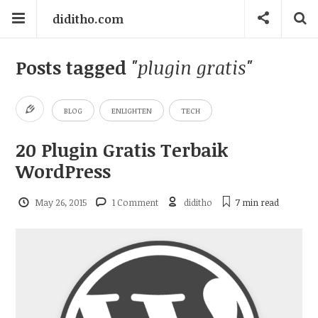
diditho.com
Posts tagged
"plugin gratis"
BLOG
ENLIGHTEN
TECH
20 Plugin Gratis Terbaik
WordPress
May 26, 2015
1 Comment
diditho
7 min
read