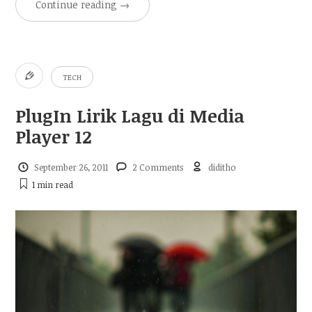
Continue reading
→
TECH
PlugIn Lirik Lagu di Media
Player 12
September 26, 2011
2 Comments
diditho
1 min
read