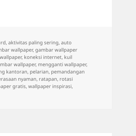
urd
,
aktivitas paling sering
,
auto
bar wallpaper
,
gambar wallpaper
 wallpaper
,
koneksi internet
,
kuil
mbar wallpaper
,
mengganti wallpaper
,
ng kantoran
,
pelarian
,
pemandangan
erasaan nyaman
,
ratapan
,
rotasi
paper gratis
,
wallpaper inspirasi
,
asaran dan Nyaman dengan Bing Desktop