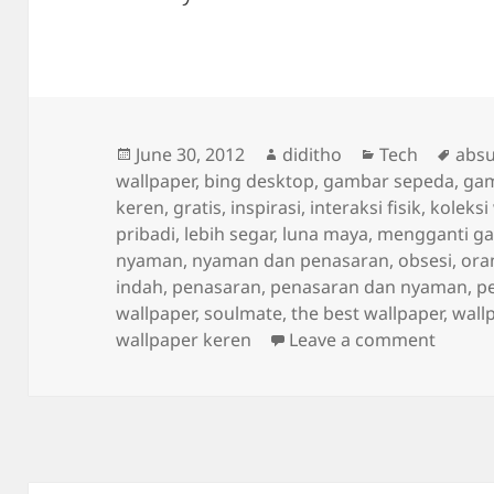
Posted
Author
Categories
Tags
June 30, 2012
diditho
Tech
abs
on
wallpaper
,
bing desktop
,
gambar sepeda
,
gam
keren
,
gratis
,
inspirasi
,
interaksi fisik
,
koleksi
pribadi
,
lebih segar
,
luna maya
,
mengganti ga
nyaman
,
nyaman dan penasaran
,
obsesi
,
ora
indah
,
penasaran
,
penasaran dan nyaman
,
p
wallpaper
,
soulmate
,
the best wallpaper
,
wall
on Pen
wallpaper keren
Leave a comment