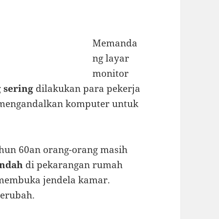
Memanda
ng layar
monitor
g sering
dilakukan para pekerja
g mengandalkan komputer untuk
tahun 60an orang-orang masih
indah
di pekarangan rumah
membuka jendela kamar.
berubah.