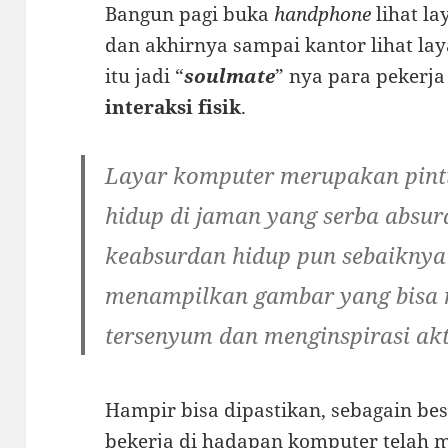
Bangun pagi buka
handphone
lihat la
dan akhirnya sampai kantor lihat la
itu jadi “
soulmate
” nya para pekerja
interaksi fisik
.
Layar komputer merupakan
pin
hidup di jaman yang serba
absur
keabsurdan hidup pun sebaiknya 
menampilkan gambar yang bisa m
tersenyum dan
menginspirasi
akt
Hampir bisa dipastikan, sebagain besa
bekerja di hadapan komputer telah