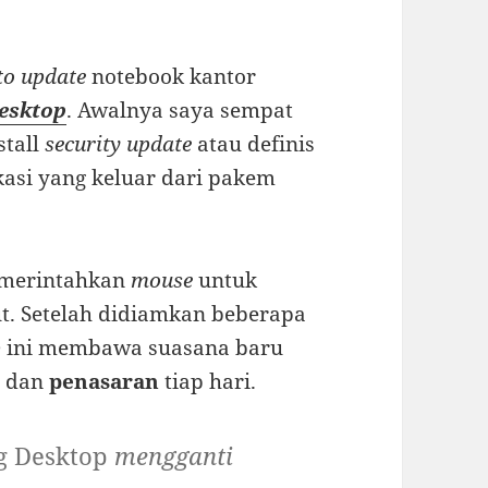
to update
notebook kantor
esktop
. Awalnya saya sempat
stall
security update
atau definis
likasi yang keluar dari pakem
memerintahkan
mouse
untuk
. Setelah didiamkan beberapa
p
ini membawa suasana baru
n
dan
penasaran
tiap hari.
g Desktop
mengganti