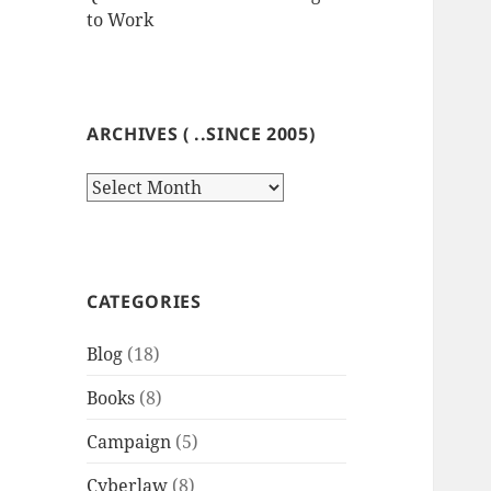
to Work
ARCHIVES ( ..SINCE 2005)
Archives
(
..since
2005)
CATEGORIES
Blog
(18)
Books
(8)
Campaign
(5)
Cyberlaw
(8)