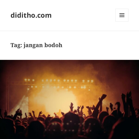
diditho.com
MENU
AND
WIDGETS
Tag:
jangan bodoh