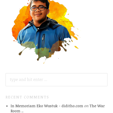
SEARCH
FOR:
RECENT COMMENTS
In Memoriam Eko Wustuk - diditho.com
on
The War
Room ..