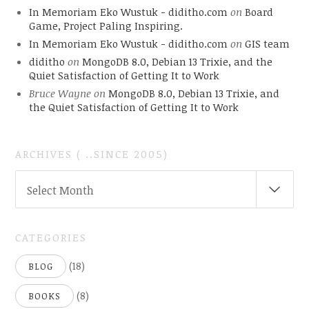
In Memoriam Eko Wustuk - diditho.com
on
Board
Game, Project Paling Inspiring.
In Memoriam Eko Wustuk - diditho.com
on
GIS team
diditho
on
MongoDB 8.0, Debian 13 Trixie, and the
Quiet Satisfaction of Getting It to Work
Bruce Wayne
on
MongoDB 8.0, Debian 13 Trixie, and
the Quiet Satisfaction of Getting It to Work
ARCHIVES ( ..SINCE 2005)
ARCHIVES
Select Month
(
..SINCE
2005)
CATEGORIES
(18)
BLOG
(8)
BOOKS