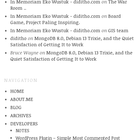
In Memoriam Eko Wustuk - diditho.com
on
The War
Room ..
In Memoriam Eko Wustuk - diditho.com
on
Board
Game, Project Paling Inspiring.
In Memoriam Eko Wustuk - diditho.com
on
GIS team
diditho
on
MongoDB 8.0, Debian 13 Trixie, and the Quiet
Satisfaction of Getting It to Work
Bruce Wayne
on
MongoDB 8.0, Debian 13 Trixie, and the
Quiet Satisfaction of Getting It to Work
NAVIGATION
HOME
ABOUT.ME
BLOG
ARCHIVES
DEVELOPERS
NOTES
WordPress Plugin – Simple Most Commented Post