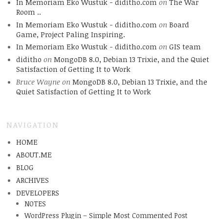
In Memoriam Eko Wustuk - diditho.com
on
The War
Room ..
In Memoriam Eko Wustuk - diditho.com
on
Board
Game, Project Paling Inspiring.
In Memoriam Eko Wustuk - diditho.com
on
GIS team
diditho
on
MongoDB 8.0, Debian 13 Trixie, and the Quiet
Satisfaction of Getting It to Work
Bruce Wayne
on
MongoDB 8.0, Debian 13 Trixie, and the
Quiet Satisfaction of Getting It to Work
NAVIGATION
HOME
ABOUT.ME
BLOG
ARCHIVES
DEVELOPERS
NOTES
WordPress Plugin – Simple Most Commented Post