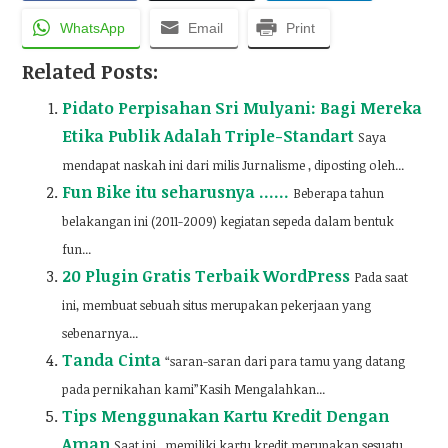
WhatsApp
Email
Print
Related Posts:
Pidato Perpisahan Sri Mulyani: Bagi Mereka
Etika Publik Adalah Triple-Standart
Saya
mendapat naskah ini dari milis Jurnalisme , diposting oleh...
Fun Bike itu seharusnya ……
Beberapa tahun
belakangan ini (2011-2009) kegiatan sepeda dalam bentuk
fun...
20 Plugin Gratis Terbaik WordPress
Pada saat
ini, membuat sebuah situs merupakan pekerjaan yang
sebenarnya...
Tanda Cinta
“saran-saran dari para tamu yang datang
pada pernikahan kami”Kasih Mengalahkan...
Tips Menggunakan Kartu Kredit Dengan
Aman
Saat ini , memiliki kartu kredit merupakan sesuatu