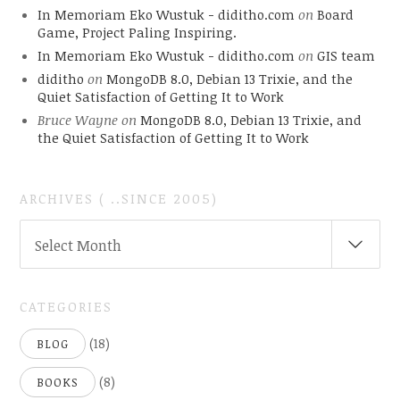
In Memoriam Eko Wustuk - diditho.com
on
Board
Game, Project Paling Inspiring.
In Memoriam Eko Wustuk - diditho.com
on
GIS team
diditho
on
MongoDB 8.0, Debian 13 Trixie, and the
Quiet Satisfaction of Getting It to Work
Bruce Wayne
on
MongoDB 8.0, Debian 13 Trixie, and
the Quiet Satisfaction of Getting It to Work
ARCHIVES ( ..SINCE 2005)
ARCHIVES
Select Month
(
..SINCE
2005)
CATEGORIES
(18)
BLOG
(8)
BOOKS