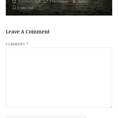
October 3, 2011
3 Comments
diditho
2 min
read
Leave A Comment
COMMENT
*