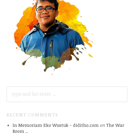
SEARCH
FOR:
RECENT COMMENTS
In Memoriam Eko Wustuk - diditho.com
on
The War
Room ..