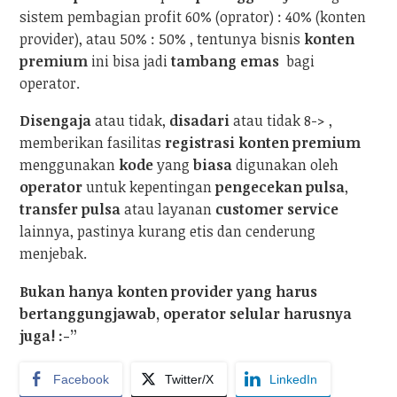
sistem pembagian profit 60% (oprator) : 40% (konten
provider), atau 50% : 50% , tentunya bisnis
konten
premium
ini bisa jadi
tambang emas
bagi
operator.
Disengaja
atau tidak,
disadari
atau tidak 8-> ,
memberikan fasilitas
registrasi konten premium
menggunakan
kode
yang
biasa
digunakan oleh
operator
untuk kepentingan
pengecekan pulsa
,
transfer pulsa
atau layanan
customer service
lainnya, pastinya kurang etis dan cenderung
menjebak.
Bukan hanya konten provider yang harus
bertanggungjawab, operator selular harusnya
juga! :-”
Facebook
Twitter/X
LinkedIn