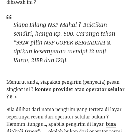
dibawah ini ?
Siapa Bilang NSP Mahal ? Buktikan
sendiri, hanya Rp. 500. Caranya tekan
*992# pilih NSP GOPEK BERHADIAH &
dptkan kesempatan mendpt 12 unit
Vario, 21BB dan 121jt
Menurut anda, siapakan pengirim (penyedia) pesan
singkat ini ?
konten provider
atau
operator selular
? 8->
Bila dilihat dari nama pengirim yang tertera di layar
sepertinya resmi dari operator selular bukan ?
Hemmm..tunggu.., apabila pengirim di layar
bisa
diakali (
spoof
)
…, okelah bukan dari operator resmi,