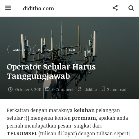
diditho.com
GADGET
PERSONAL
TECH
Operator Selular Harus
Tanggungjawab
October 6, 2011
0 Comment
diditho
2 min
read
Berkaitan dengan maraknya
keluhan
pelanggan
selular :)] mengenai konten
premium
, apakah anda
pernah mendapatkan pesan singkat dari
TELKOMSEL
(tulisan di layar) dengan tulisan seperti