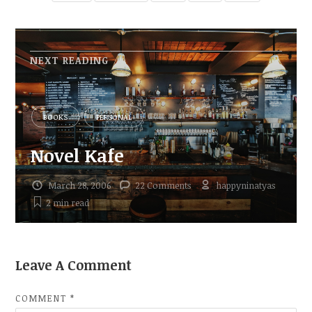
NEXT READING
BOOKS
PERSONAL
Novel Kafe
March 28, 2006
22 Comments
happyninatyas
2 min
read
Leave A Comment
COMMENT
*