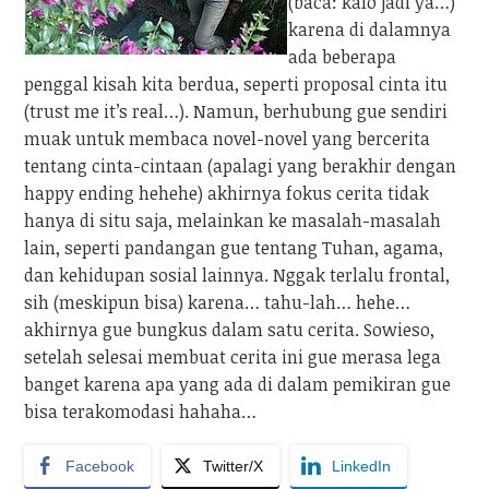
(baca: kalo jadi ya…)
karena di dalamnya
ada beberapa
penggal kisah kita berdua, seperti proposal cinta itu
(trust me it’s real…). Namun, berhubung gue sendiri
muak untuk membaca novel-novel yang bercerita
tentang cinta-cintaan (apalagi yang berakhir dengan
happy ending hehehe) akhirnya fokus cerita tidak
hanya di situ saja, melainkan ke masalah-masalah
lain, seperti pandangan gue tentang Tuhan, agama,
dan kehidupan sosial lainnya. Nggak terlalu frontal,
sih (meskipun bisa) karena… tahu-lah… hehe…
akhirnya gue bungkus dalam satu cerita. Sowieso,
setelah selesai membuat cerita ini gue merasa lega
banget karena apa yang ada di dalam pemikiran gue
bisa terakomodasi hahaha…
Facebook
Twitter/X
LinkedIn