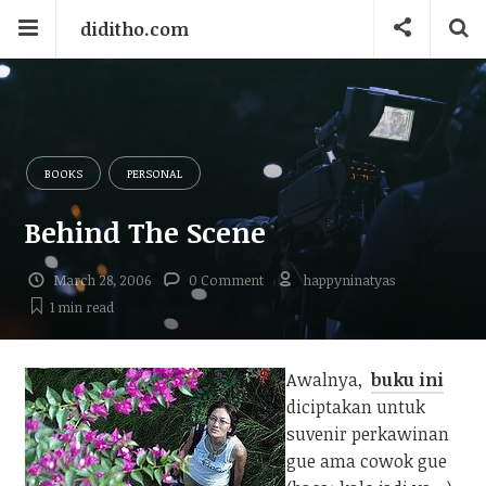
diditho.com
BOOKS
PERSONAL
Behind The Scene
March 28, 2006
0 Comment
happyninatyas
1 min
read
Awalnya,
buku ini
diciptakan untuk
suvenir perkawinan
gue ama cowok gue