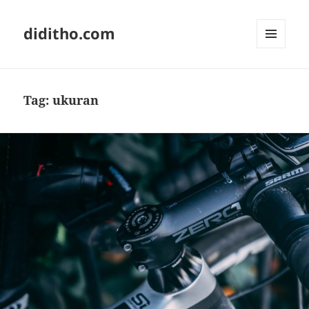
diditho.com
MENU
AND
WIDGETS
Tag:
ukuran