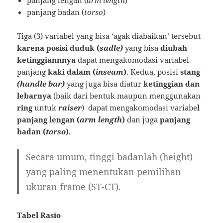
panjang lengan (
arm length
)
panjang badan (
torso
)
Tiga (3) variabel yang bisa ‘agak diabaikan’ tersebut
karena posisi duduk (
sadle)
yang bisa
diubah
ketinggiannnya
dapat mengakomodasi variabel
panjang
kaki dalam (
inseam
)
. Kedua, posisi
stang
(handle bar)
yang juga bisa diatur
ketinggian dan
lebarnya
(baik dari bentuk maupun menggunakan
ring
untuk
raiser
) dapat mengakomodasi variabe
l
panjang lengan (
arm length
)
dan juga
panjang
badan (
torso
)
.
Secara umum, tinggi badanlah (height)
yang paling menentukan pemilihan
ukuran frame (ST-CT).
Tabel Rasio