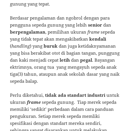
gunung yang tepat.
Berdasar pengalaman dan ngobrol dengan para
pengguna sepeda gunung yang lebih
senior
dan
berpengalaman
, pemilihan ukuran
frame
sepeda
yang tidak tepat akan mengakibatkan
kendali
(
handling
) yang
buruk
dan juga ketidaknyamanan
yang bisa berakibat otot di bagian tangan, punggung
dan kaki menjadi cepat
letih
dan
pegal
. Bayangan
ektrimnya, orang tua yang mengayuh sepeda anak
tiga(3) tahun, ataupun anak sekolah dasar yang naik
sepeda balap.
Perlu diketahui,
tidak ada standart industri
untuk
ukuran
frame
sepeda gunung. Tiap merek sepeda
memiliki ‘sedikit’ perbedaan dalam cara panduan
pengukuran. Setiap merek sepeda memliki
spesifikasi dengan standart mereka sendiri,
sehingga sangat disarankan untuk melakukan