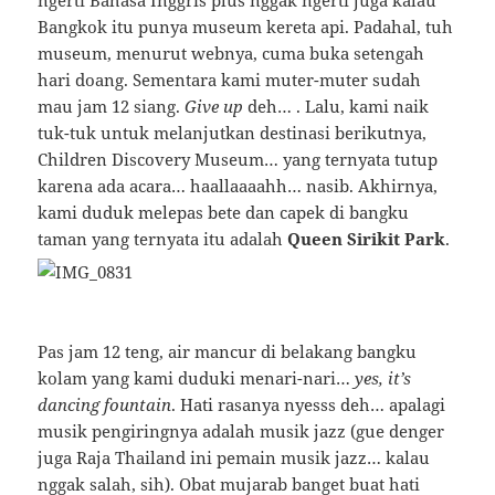
ngerti Bahasa Inggris plus nggak ngerti juga kalau
Bangkok itu punya museum kereta api. Padahal, tuh
museum, menurut webnya, cuma buka setengah
hari doang. Sementara kami muter-muter sudah
mau jam 12 siang.
Give up
deh… . Lalu, kami naik
tuk-tuk untuk melanjutkan destinasi berikutnya,
Children Discovery Museum… yang ternyata tutup
karena ada acara… haallaaaahh… nasib. Akhirnya,
kami duduk melepas bete dan capek di bangku
taman yang ternyata itu adalah
Queen Sirikit Park
.
Pas jam 12 teng, air mancur di belakang bangku
kolam yang kami duduki menari-nari…
y
es, it’s
dancing fountain
. Hati rasanya nyesss deh… apalagi
musik pengiringnya adalah musik jazz (gue denger
juga Raja Thailand ini pemain musik jazz… kalau
nggak salah, sih). Obat mujarab banget buat hati