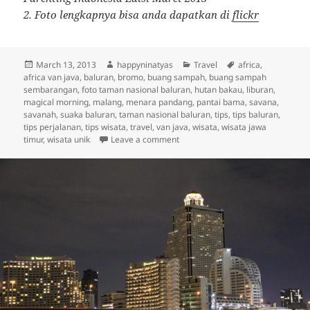
2. Foto lengkapnya bisa anda dapatkan di
flickr
Posted
Author
Categories
Tags
March 13, 2013
happyninatyas
Travel
africa
,
on
africa van java
,
baluran
,
bromo
,
buang sampah
,
buang sampah
sembarangan
,
foto taman nasional baluran
,
hutan bakau
,
liburan
,
magical morning
,
malang
,
menara pandang
,
pantai bama
,
savana
,
savanah
,
suaka baluran
,
taman nasional baluran
,
tips
,
tips baluran
,
tips perjalanan
,
tips wisata
,
travel
,
van java
,
wisata
,
wisata jawa
on Mari Menjelajahi Africa van Ja
timur
,
wisata unik
Leave a comment