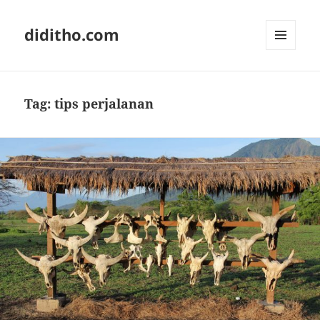
diditho.com
MENU
AND
WIDGETS
Tag:
tips perjalanan