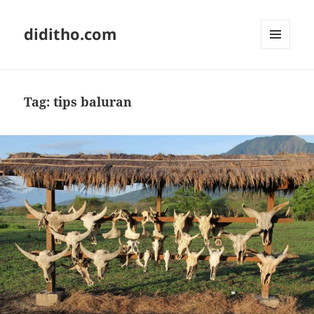
diditho.com
MENU
AND
WIDGETS
Tag:
tips baluran