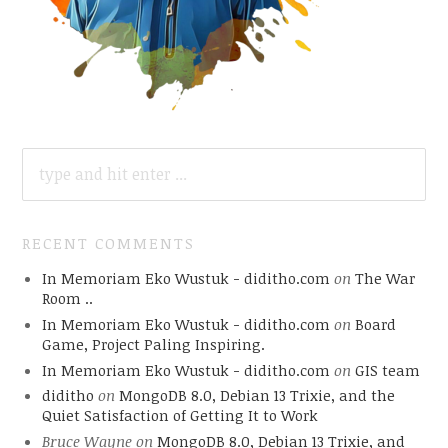
SEARCH
FOR:
RECENT COMMENTS
In Memoriam Eko Wustuk - diditho.com
on
The War
Room ..
In Memoriam Eko Wustuk - diditho.com
on
Board
Game, Project Paling Inspiring.
In Memoriam Eko Wustuk - diditho.com
on
GIS team
diditho
on
MongoDB 8.0, Debian 13 Trixie, and the
Quiet Satisfaction of Getting It to Work
Bruce Wayne
on
MongoDB 8.0, Debian 13 Trixie, and