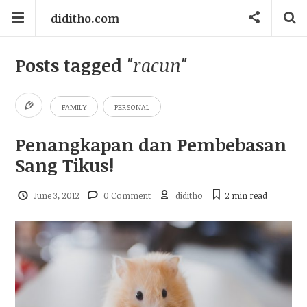
diditho.com
Posts tagged
"racun"
FAMILY
PERSONAL
Penangkapan dan Pembebasan
Sang Tikus!
June 3, 2012
0 Comment
diditho
2 min
read