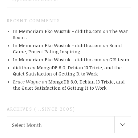
RECENT COMMENTS
In Memoriam Eko Wustuk - diditho.com
on
The War
Room ..
In Memoriam Eko Wustuk - diditho.com
on
Board
Game, Project Paling Inspiring.
In Memoriam Eko Wustuk - diditho.com
on
GIS team
diditho
on
MongoDB 8.0, Debian 13 Trixie, and the
Quiet Satisfaction of Getting It to Work
Bruce Wayne
on
MongoDB 8.0, Debian 13 Trixie, and
the Quiet Satisfaction of Getting It to Work
ARCHIVES ( ..SINCE 2005)
ARCHIVES
Select Month
(
..SINCE
2005)