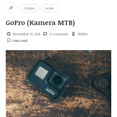
CYCLING
WORK
GoPro (Kamera MTB)
November 21, 2011
3 Comments
diditho
1 min
read