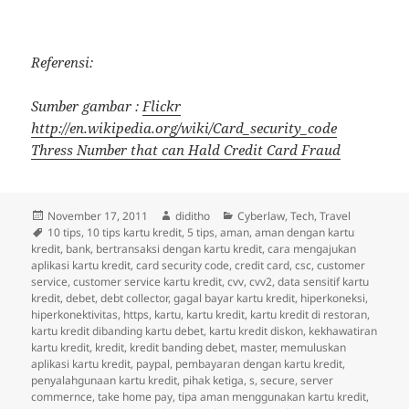
Referensi:
Sumber gambar :
Flickr
http://en.wikipedia.org/wiki/Card_security_code
Thress Number that can Hald Credit Card Fraud
Posted
Author
Categories
November 17, 2011
diditho
Cyberlaw
,
Tech
,
Travel
on
Tags
10 tips
,
10 tips kartu kredit
,
5 tips
,
aman
,
aman dengan kartu
kredit
,
bank
,
bertransaksi dengan kartu kredit
,
cara mengajukan
aplikasi kartu kredit
,
card security code
,
credit card
,
csc
,
customer
service
,
customer service kartu kredit
,
cvv
,
cvv2
,
data sensitif kartu
kredit
,
debet
,
debt collector
,
gagal bayar kartu kredit
,
hiperkoneksi
,
hiperkonektivitas
,
https
,
kartu
,
kartu kredit
,
kartu kredit di restoran
,
kartu kredit dibanding kartu debet
,
kartu kredit diskon
,
kekhawatiran
kartu kredit
,
kredit
,
kredit banding debet
,
master
,
memuluskan
aplikasi kartu kredit
,
paypal
,
pembayaran dengan kartu kredit
,
penyalahgunaan kartu kredit
,
pihak ketiga
,
s
,
secure
,
server
commernce
,
take home pay
,
tipa aman menggunakan kartu kredit
,