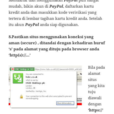
Mendaftar dan menggunakan
PayPal
pun sangat
mudah, bikin akun di
PayPal
, daftarkan kartu
kredit anda dan masukkan kode verivikasi yang
tertera di lembar tagihan kartu kredit anda. Setelah
itu akun
PayPal
anda siap digunakan.
8.Pastikan situs menggunakan koneksi yang
aman (secure) , ditandai dengan kehadiran huruf
‘s’ pada alamat yang dituju pada browser anda
‘http(s)://…’
Bila pada
alamat
situs
yang kita
tuju
diawali
dengan
‘https://
‘