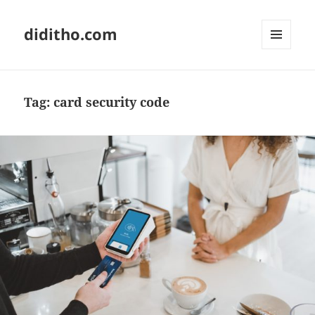
diditho.com
MENU
AND
WIDGETS
Tag:
card security code