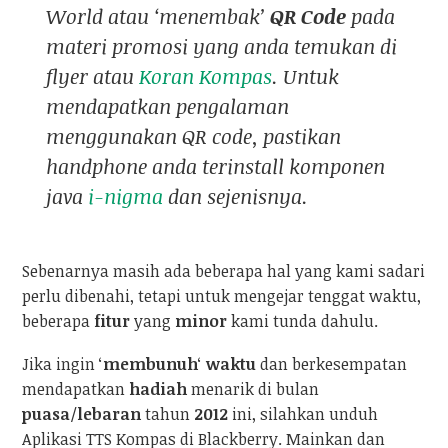
World atau ‘menembak’
QR Code
pada
materi promosi yang anda temukan di
flyer atau
Koran Kompas
. Untuk
mendapatkan pengalaman
menggunakan
QR code
, pastikan
handphone
anda ter
install
komponen
java
i-nigma
dan sejenisnya.
Sebenarnya masih ada beberapa hal yang kami sadari
perlu dibenahi, tetapi untuk mengejar tenggat waktu,
beberapa
fitur
yang
minor
kami tunda dahulu.
Jika ingin ‘
membunuh
‘
waktu
dan berkesempatan
mendapatkan
hadiah
menarik di bulan
puasa
/
lebaran
tahun
2012
ini, silahkan unduh
Aplikasi TTS Kompas di Blackberry. Mainkan dan