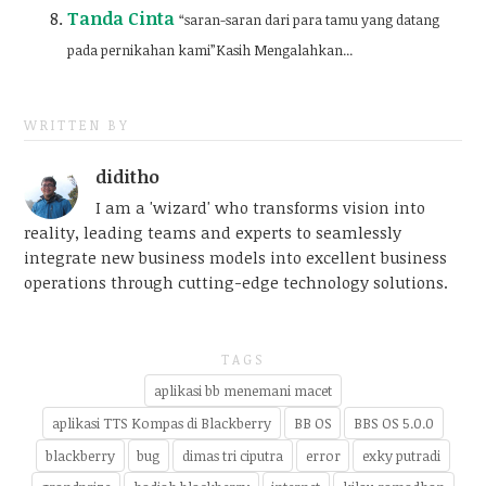
Tanda Cinta
“saran-saran dari para tamu yang datang
pada pernikahan kami”Kasih Mengalahkan...
WRITTEN BY
diditho
I am a 'wizard' who transforms vision into
reality, leading teams and experts to seamlessly
integrate new business models into excellent business
operations through cutting-edge technology solutions.
TAGS
aplikasi bb menemani macet
aplikasi TTS Kompas di Blackberry
BB OS
BBS OS 5.0.0
blackberry
bug
dimas tri ciputra
error
exky putradi