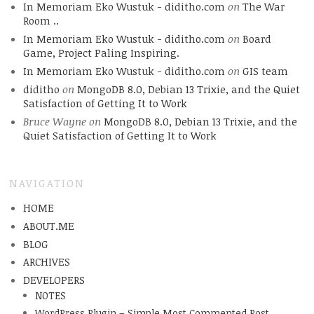
In Memoriam Eko Wustuk - diditho.com
on
The War
Room ..
In Memoriam Eko Wustuk - diditho.com
on
Board
Game, Project Paling Inspiring.
In Memoriam Eko Wustuk - diditho.com
on
GIS team
diditho
on
MongoDB 8.0, Debian 13 Trixie, and the Quiet
Satisfaction of Getting It to Work
Bruce Wayne
on
MongoDB 8.0, Debian 13 Trixie, and the
Quiet Satisfaction of Getting It to Work
NAVIGATION
HOME
ABOUT.ME
BLOG
ARCHIVES
DEVELOPERS
NOTES
WordPress Plugin – Simple Most Commented Post