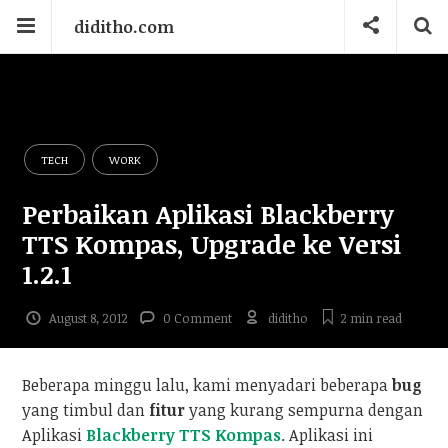
diditho.com
TECH
WORK
Perbaikan Aplikasi Blackberry
TTS Kompas, Upgrade ke Versi
1.2.1
August 8, 2012
0 Comment
diditho
2 min
read
Beberapa minggu lalu, kami menyadari beberapa
bug
yang timbul dan
fitur
yang kurang sempurna dengan
Aplikasi
Blackberry
TTS Kompas
. Aplikasi ini