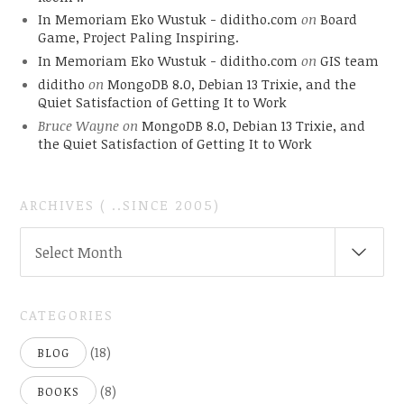
In Memoriam Eko Wustuk - diditho.com
on
Board
Game, Project Paling Inspiring.
In Memoriam Eko Wustuk - diditho.com
on
GIS team
diditho
on
MongoDB 8.0, Debian 13 Trixie, and the
Quiet Satisfaction of Getting It to Work
Bruce Wayne
on
MongoDB 8.0, Debian 13 Trixie, and
the Quiet Satisfaction of Getting It to Work
ARCHIVES ( ..SINCE 2005)
ARCHIVES
Select Month
(
..SINCE
2005)
CATEGORIES
(18)
BLOG
(8)
BOOKS