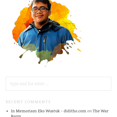
SEARCH
FOR:
RECENT COMMENTS
In Memoriam Eko Wustuk - diditho.com
on
The War
Room ..