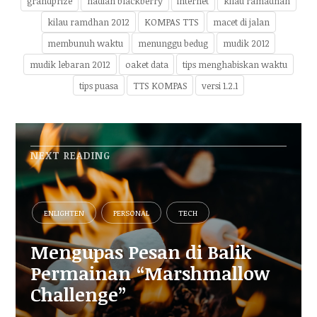
grandprize
hadiah blackberry
internet
kilau ramadhan
kilau ramdhan 2012
KOMPAS TTS
macet di jalan
membunuh waktu
menunggu bedug
mudik 2012
mudik lebaran 2012
oaket data
tips menghabiskan waktu
tips puasa
TTS KOMPAS
versi 1.2.1
NEXT READING
ENLIGHTEN
PERSONAL
TECH
Mengupas Pesan di Balik
Permainan “Marshmallow
Challenge”