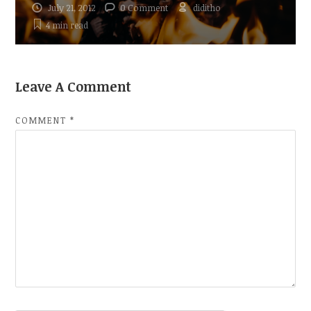
July 21, 2012
0 Comment
diditho
4 min
read
Leave A Comment
COMMENT
*