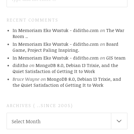
RECENT COMMENTS
In Memoriam Eko Wustuk - diditho.com
on
The War
Room ..
In Memoriam Eko Wustuk - diditho.com
on
Board
Game, Project Paling Inspiring.
In Memoriam Eko Wustuk - diditho.com
on
GIS team
diditho
on
MongoDB 8.0, Debian 13 Trixie, and the
Quiet Satisfaction of Getting It to Work
Bruce Wayne
on
MongoDB 8.0, Debian 13 Trixie, and
the Quiet Satisfaction of Getting It to Work
ARCHIVES ( ..SINCE 2005)
ARCHIVES
Select Month
(
..SINCE
2005)