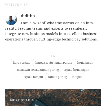
WRITTEN BY
diditho
I am a 'wizard' who transforms vision into
reality, leading teams and experts to seamlessly
integrate new business models into excellent business
operations through cutting-edge technology solutions.
TAGS
harga sepatu
harga sepatu taman puring
kondangan
menawar sepatu taman puring
sepatu kondangan
sepatu tampur
taman puring
tampur
NEXT READING