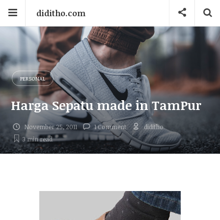
diditho.com
PERSONAL
Harga Sepatu made in TamPur
November 25, 2011
1 Comment
diditho
3 min
read