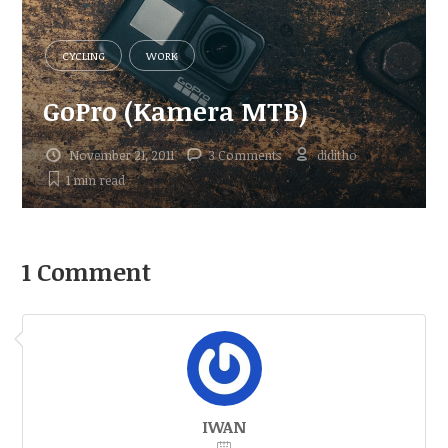
CYCLING
WORK
GoPro (Kamera MTB)
November 21, 2011
3 Comments
diditho
1 min
read
1 Comment
IWAN