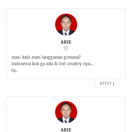
ARIE
mas, kalo mau langganan gimana?
Indonesia kok ga ada di list country nya…
tq..
↓
REPLY
ARIE