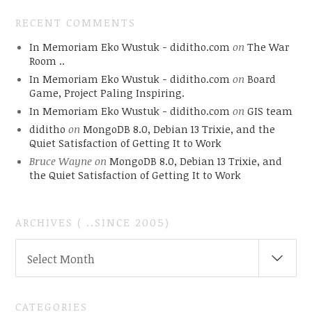
RECENT COMMENTS
In Memoriam Eko Wustuk - diditho.com
on
The War
Room ..
In Memoriam Eko Wustuk - diditho.com
on
Board
Game, Project Paling Inspiring.
In Memoriam Eko Wustuk - diditho.com
on
GIS team
diditho
on
MongoDB 8.0, Debian 13 Trixie, and the
Quiet Satisfaction of Getting It to Work
Bruce Wayne
on
MongoDB 8.0, Debian 13 Trixie, and
the Quiet Satisfaction of Getting It to Work
ARCHIVES ( ..SINCE 2005)
ARCHIVES
Select Month
(
..SINCE
2005)
CATEGORIES