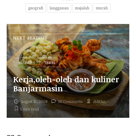
geografi
langganan
majalah
murah
NEXT READING
KULINER
TRAVEL
Kerja,oleh-oleh dan kuliner
Banjarmasin
August 15, 2008
30 Comments
diditho
5 min
read