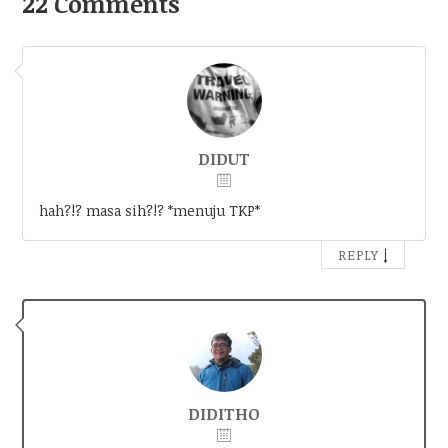
22 Comments
DIDUT
hah?!? masa sih?!? *menuju TKP*
↓
REPLY
DIDITHO