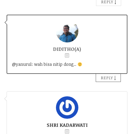
↓
REPLY
DIDITHO(A)
@yanurul: wah bisa nitip dong..
↓
REPLY
SHRI KADARWATI