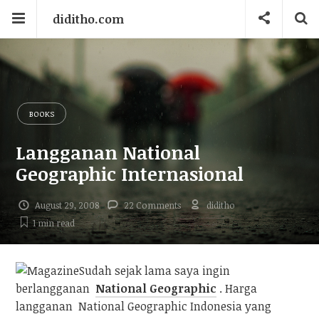
diditho.com
BOOKS
Langganan National
Geographic Internasional
August 29, 2008
22 Comments
diditho
1 min
read
Sudah sejak lama saya ingin
berlangganan
National Geographic
. Harga
langganan National Geographic Indonesia yang