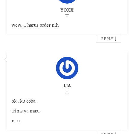
YOXX
wow…. harus order nih
↓
REPLY
LIA
ok.. ku coba..
trims ya mas…
n_n
↓