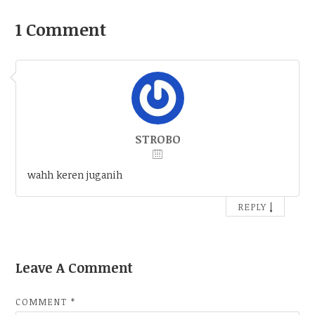
1 Comment
STROBO
wahh keren juganih
↓
REPLY
Leave A Comment
COMMENT
*