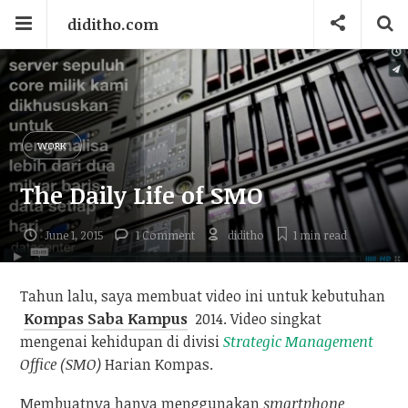
diditho.com
WORK
The Daily Life of SMO
June 1, 2015
1 Comment
diditho
1 min
read
Tahun lalu, saya membuat video ini untuk kebutuhan
Kompas Saba Kampus
2014. Video singkat
mengenai kehidupan di divisi
Strategic Management
Office (SMO)
Harian Kompas.
Membuatnya hanya menggunakan
smartphone