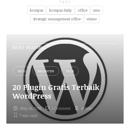
TAGS
kompas
kompas daily
office
smo
strategic management office
vimeo
NEXT READING
BLOG
ENLIGHTEN
TECH
20 Plugin Gratis Terbaik
WordPress
May 26, 2015
1 Comment
diditho
7 min
read