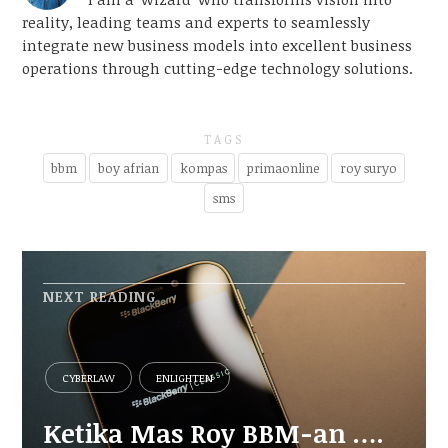
reality, leading teams and experts to seamlessly
integrate new business models into excellent business
operations through cutting-edge technology solutions.
TAGS
bbm
boy afrian
kompas
primaonline
roy suryo
sms
NEXT READING
CYBERLAW
ENLIGHTEN
Ketika Mas Roy BBM-an ….