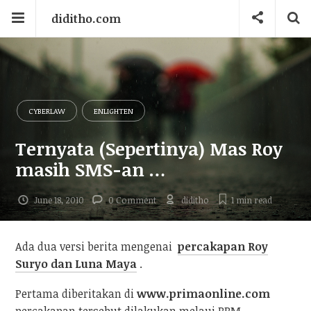
diditho.com
CYBERLAW
ENLIGHTEN
Ternyata (Sepertinya) Mas Roy
masih SMS-an …
June 18, 2010
0 Comment
diditho
1 min
read
Ada dua versi berita mengenai
percakapan Roy
Suryo dan Luna Maya
.
Pertama diberitakan di
www.primaonline.com