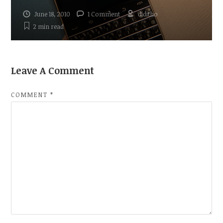
June 18, 2010
1 Comment
diditho
2 min
read
Leave A Comment
COMMENT
*