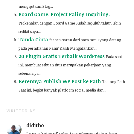
mengejutkan.Blog...
Board Game, Project Paling Inspiring.
Perkenalan dengan Board Game Sudah sepuluh tahun lebih
sedikit saya...
Tanda Cinta
“saran-saran dari para tamu yang datang
pada pernikahan kami”Kasih Mengalahkan...
20 Plugin Gratis Terbaik WordPress
Pada saat
ini, membuat sebuah situs merupakan pekerjaan yang
sebenarnya...
Kerennya Publish WP Post ke Path
Tentang Path
Saat ini, begitu banyak platform social media dan...
WRITTEN BY
diditho
I am a 'wizard' who transforms vision into