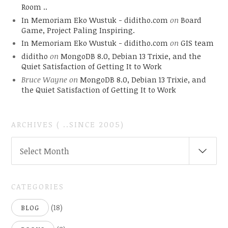
Room ..
In Memoriam Eko Wustuk - diditho.com
on
Board
Game, Project Paling Inspiring.
In Memoriam Eko Wustuk - diditho.com
on
GIS team
diditho
on
MongoDB 8.0, Debian 13 Trixie, and the
Quiet Satisfaction of Getting It to Work
Bruce Wayne
on
MongoDB 8.0, Debian 13 Trixie, and
the Quiet Satisfaction of Getting It to Work
ARCHIVES ( ..SINCE 2005)
ARCHIVES
Select Month
(
..SINCE
2005)
CATEGORIES
(18)
BLOG