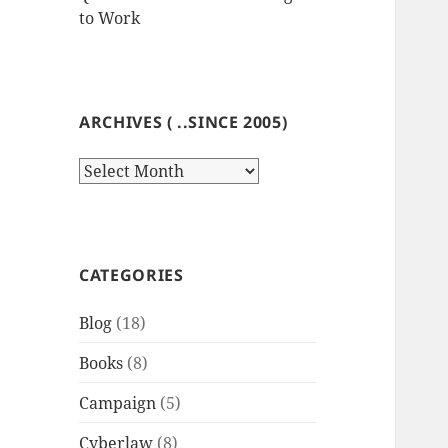
to Work
ARCHIVES ( ..SINCE 2005)
Archives
(
..since
2005)
CATEGORIES
Blog
(18)
Books
(8)
Campaign
(5)
Cyberlaw
(8)