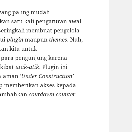
yang paling mudah
an satu kali pengaturan awal.
eringkali membuat pengelola
lui
plugin
maupun
themes
. Nah,
kan kita untuk
 para pengunjung karena
akibat
utak-atik
. Plugin ini
alaman
‘Under Construction’
ap memberikan akses kepada
enambahkan
coutdown counter