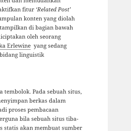
onten dan memudahkan
ktifkan fitur
‘Related Post’
umpulan konten yang diolah
itampilkan di bagian bawah
diciptakan oleh seorang
ka Erlewine
yang sedang
idang linguistik
 tembolok. Pada sebuah situs,
menyimpan berkas dalam
jadi proses pembacaan
erguna bila sebuah situs tiba-
kas statis akan membuat sumber