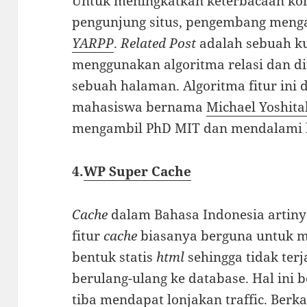
Untuk meningkatkan keterbacaan k
pengunjung situs, pengembang menga
YARPP
.
Related Post
adalah sebuah k
menggunakan algoritma relasi dan d
sebuah halaman. Algoritma fitur ini 
mahasiswa bernama
Michael Yoshita
mengambil PhD MIT dan mendalami b
4.
WP Super Cache
Cache
dalam Bahasa Indonesia artinya
fitur
cache
biasanya berguna untuk 
bentuk statis
html
sehingga tidak ter
berulang-ulang ke database. Hal ini b
tiba mendapat lonjakan traffic. Ber