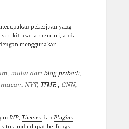
s merupakan pekerjaan yang
n sedikit usaha mencari, anda
 dengan menggunakan
m, mulai dari
blog pribadi
,
ar macam NYT,
TIME ,
CNN,
ngan
WP
,
Themes
dan
Plugins
 situs anda dapat berfungsi